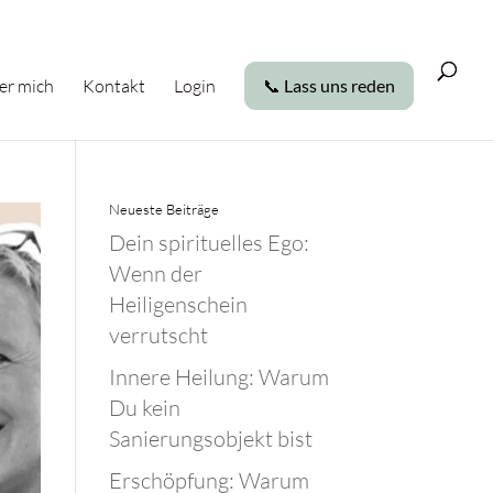
er mich
Kontakt
Login
📞 Lass uns reden
Neueste Beiträge
Dein spirituelles Ego:
Wenn der
Heiligenschein
verrutscht
Innere Heilung: Warum
Du kein
Sanierungsobjekt bist
Erschöpfung: Warum