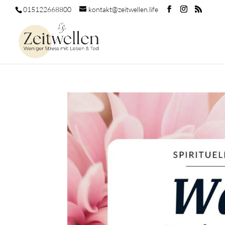
015122668800
kontakt@zeitwellen.life