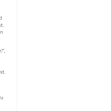
d
st.
en
e?“
,
st.
zu