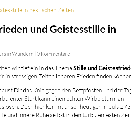
zu
reg
ieden und Geistesstille in
urs in Wundern
|
0 Kommentare
hen wir tief ein in das Thema
Stille und Geistesfrie
ir in stressigen Zeiten inneren Frieden finden können
, haust Dir das Knie gegen den Bettpfosten und der Ta
urbulenter Start kann einen echten Wirbelsturm an
slösen. Doch hier kommt unser heutiger Impuls 273
ille und innere Ruhe selbst in den turbulentesten Zei