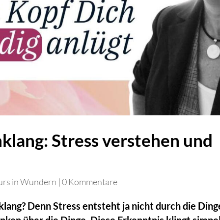
nklang: Stress verstehen und
urs in Wundern
|
0 Kommentare
klang? Denn Stress entsteht ja nicht durch die Ding
ken über die Dinge. Diese Erkenntnis klingt simpel