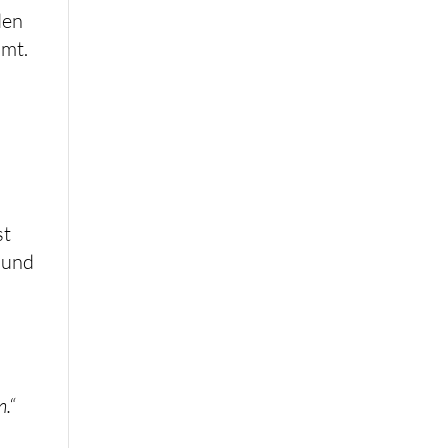
den
mmt.
,
st
 und
.“