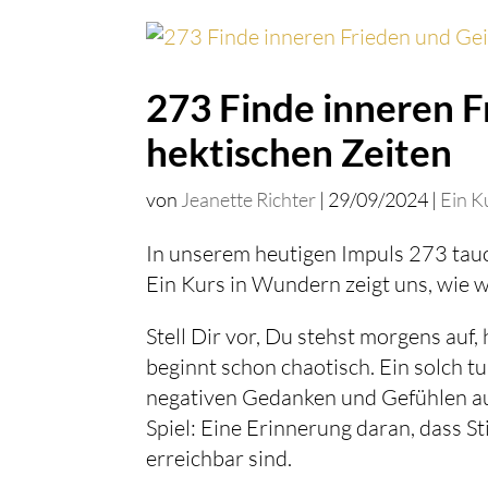
273 Finde inneren Fr
hektischen Zeiten
von
Jeanette Richter
|
29/09/2024
|
Ein K
In unserem heutigen Impuls 273 tauc
Ein Kurs in Wundern zeigt uns, wie w
Stell Dir vor, Du stehst morgens auf
beginnt schon chaotisch. Ein solch t
negativen Gedanken und Gefühlen au
Spiel: Eine Erinnerung daran, dass St
erreichbar sind.