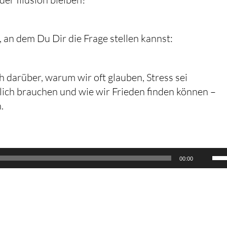
, an dem Du Dir die Frage stellen kannst:
h darüber, warum wir oft glauben, Stress sei
lich brauchen und wie wir Frieden finden können –
.
Pfe
00:00
Ho
ben
um
die
Lau