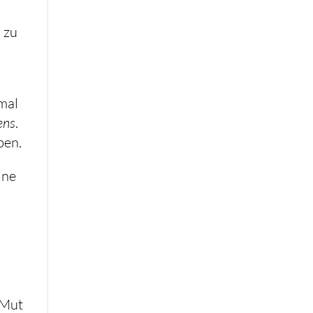
n zu
mal
ens
.
ben.
ine
n
n Mut