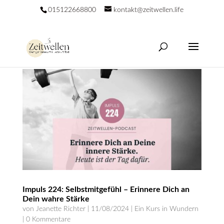
015122668800
kontakt@zeitwellen.life
Impuls 224: Selbstmitgefühl – Erinnere Dich an
Dein wahre Stärke
von
Jeanette Richter
|
11/08/2024
|
Ein Kurs in Wundern
|
0 Kommentare