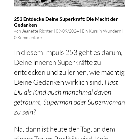
253 Entdecke Deine Superkraft: Die Macht der
Gedanken
von
Jeanette Richter
|
09/09/2024
|
Ein Kurs in Wundern
|
0 Kommentare
In diesem Impuls 253 geht es darum,
Deine inneren Superkräfte zu
entdecken und zu lernen, wie mächtig
Deine Gedanken wirklich sind.
Hast
Du als Kind auch manchmal davon
geträumt, Superman oder Superwoman
zu sein?
Na, dann ist heute der Tag, an dem
dieser Traum Realität wird. Kein