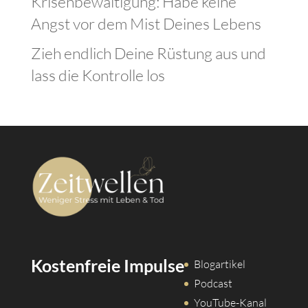
Krisenbewältigung: Habe keine
Angst vor dem Mist Deines Lebens
Zieh endlich Deine Rüstung aus und
lass die Kontrolle los
Kostenfreie Impulse
Blogartikel
Podcast
YouTube-Kanal