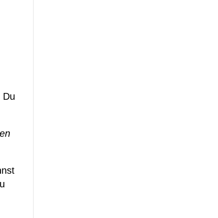
t Du
nen
nnst
Du