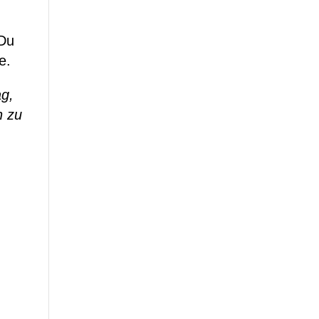
 Du
e.
ag,
h zu