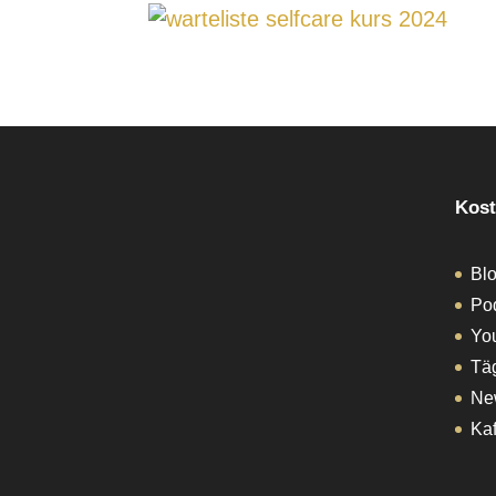
Kost
Blo
Po
Yo
Tä
Ne
Ka