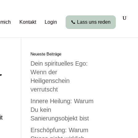
 mich
Kontakt
Login
📞 Lass uns reden
Neueste Beiträge
Dein spirituelles Ego:
Wenn der
r
Heiligenschein
verrutscht
Innere Heilung: Warum
Du kein
it
Sanierungsobjekt bist
Erschöpfung: Warum