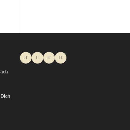
räch
r Dich