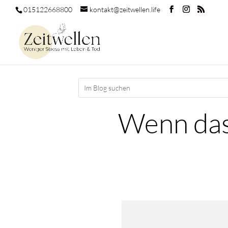
015122668800
kontakt@zeitwellen.life
Wenn das