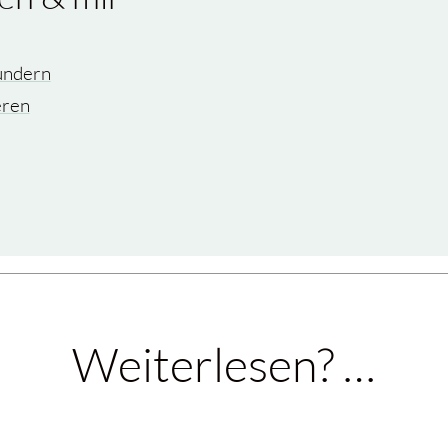
undern
eren
Weiterlesen? …