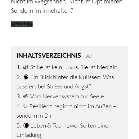
Nicht im Wegrennen. Nicht im Optimieren.
Datenschutzerklärung
Sondern im Innehalten?
von
YouTube.
Mehr
erfahren
Video
INHALTSVERZEICHNIS
X
laden
1.
🌿 Stille ist kein Luxus. Sie ist Medizin.
2.
🧠 Ein Blick hinter die Kulissen: Was
YouTube
passiert bei Stress und Angst?
immer
entsperren
3.
🌱 Vom Nervensystem zur Seele
4.
✨ Resilienz beginnt nicht im Außen –
sondern in Dir
5.
🌘 Leben & Tod – zwei Seiten einer
Einladung