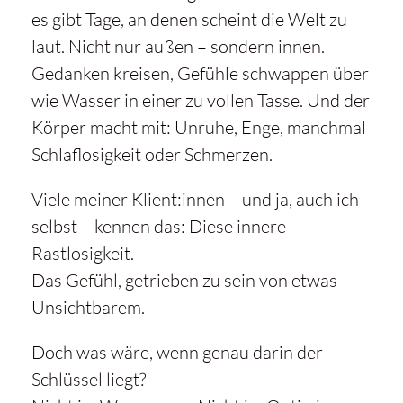
es gibt Tage, an denen scheint die Welt zu
laut. Nicht nur außen – sondern innen.
Gedanken kreisen, Gefühle schwappen über
wie Wasser in einer zu vollen Tasse. Und der
Körper macht mit: Unruhe, Enge, manchmal
Schlaflosigkeit oder Schmerzen.
Viele meiner Klient:innen – und ja, auch ich
selbst – kennen das: Diese innere
Rastlosigkeit.
Das Gefühl, getrieben zu sein von etwas
Mit
dem
Unsichtbarem.
Laden
des
Doch was wäre, wenn genau darin der
Videos
akzeptieren
Schlüssel liegt?
Sie die