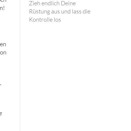
Zieh endlich Deine
n!
Rüstung aus und lass die
Kontrolle los
ten
von
,
e