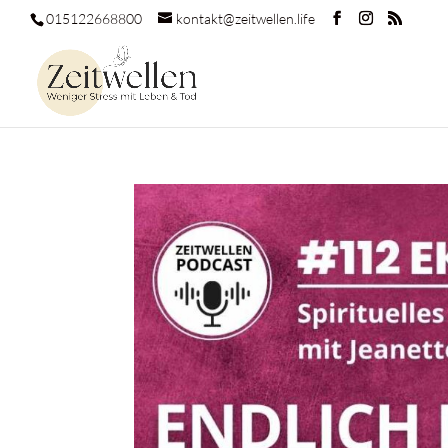
015122668800
kontakt@zeitwellen.life