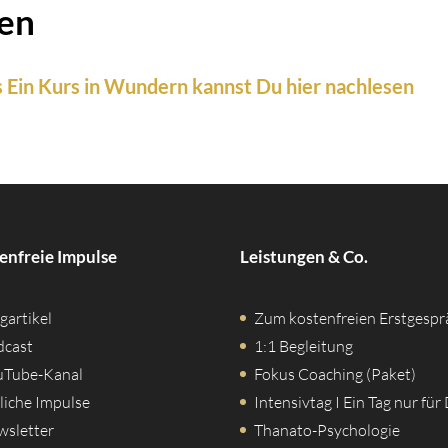
sen
s Ein Kurs in Wundern kannst Du hier nachlesen
enfreie Impulse
Leistungen & Co.
gartikel
Zum kostenfreien Erstgespr
dcast
1:1 Begleitung
uTube-Kanal
Fokus Coaching (Paket)
liche Impulse
Intensivtag I Ein Tag nur für
wsletter
Thanato-Psychologie