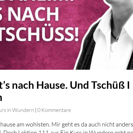
t’s nach Hause. Und Tschüß I
n
urs in Wundern
|
0 Kommentare
hause am wohlsten. Mir geht es da auch nicht anders
l. Doch Lektion 111 aus Ein Kurs in Wundern geht n