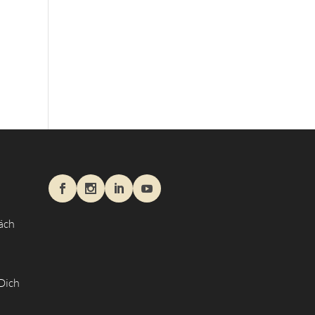
äch
 Dich