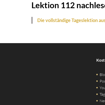
Lektion 112 nachle
Die vollständige Tageslektion au
Kost
Blo
Po
Yo
Täg
Ne