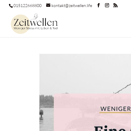
015122668800
kontakt@zeitwellen.life