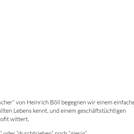
ischer“ von Heinrich Böll begegnen wir einem einfach
üllten Lebens kennt, und einem geschäftstüchtigen
fit wittert.
” oder “durchtrieben” noch “gierig”.