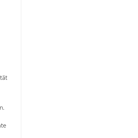
tät
n.
hte