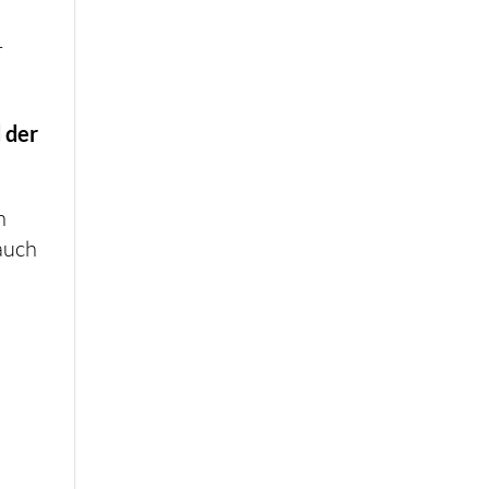
r
 der
n
 auch