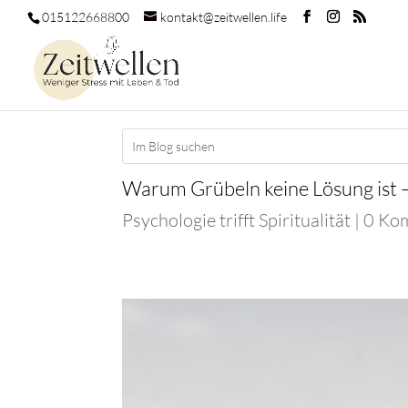
015122668800
kontakt@zeitwellen.life
Warum Grübeln keine Lösung ist – 
Psychologie trifft Spiritualität
|
0 Ko