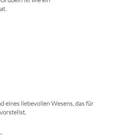
at.
and eines liebevollen Wesens, das für
orstellst.
“