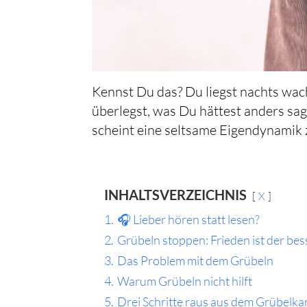
Kennst Du das? Du liegst nachts wac
überlegst, was Du hättest anders sag
scheint eine seltsame Eigendynamik z
INHALTSVERZEICHNIS
X
1.
🎧 Lieber hören statt lesen?
2.
Grübeln stoppen: Frieden ist der bes
3.
Das Problem mit dem Grübeln
4.
Warum Grübeln nicht hilft
5.
Drei Schritte raus aus dem Grübelka