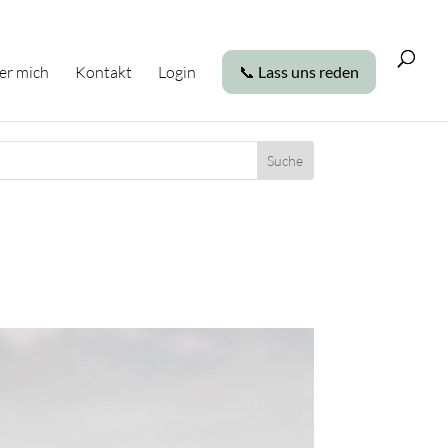
er mich
Kontakt
Login
📞 Lass uns reden