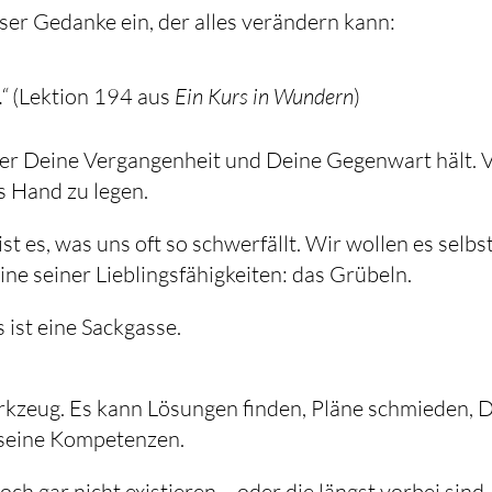
iser Gedanke ein, der alles verändern kann:
.“
(Lektion 194 aus
Ein Kurs in Wundern
)
er Deine Vergangenheit und Deine Gegenwart hält. Vo
s Hand zu legen.
ist es, was uns oft so schwerfällt. Wir wollen es selb
ine seiner Lieblingsfähigkeiten: das Grübeln.
 ist eine Sackgasse.
rkzeug. Es kann Lösungen finden, Pläne schmieden, Di
 seine Kompetenzen.
ch gar nicht existieren – oder die längst vorbei sind.