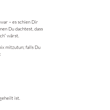
 war – es schien Dir
enen Du dachtest, dass
ch“ wärst.
ix mitzutun; falls Du
:
eheilt ist.