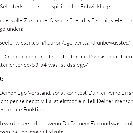
 Selbsterkenntnis und spirituellen Entwicklung.
ndervolle Zusammenfassung über das Ego mit vielen toll
 gefunden:
seelenwissen.com/lexikon/ego-verstand-unbewusstes/
t Dir einen meiner letzten Letter mit Podcast zum Them
tterichter.de/53-54-was-ist-das-ego/
t:
Deinen Ego-Verstand, sonst könntest Du hier keine Erf
nicht per se negativ. Es ist einfach ein Teil Deiner mens
bestimmte Funktion.
h wird es erst dann, wenn Du Deinem Ego und was es üb
agen hat, permanent glaubst.