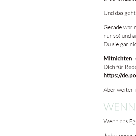
Und das geht
Gerade war no
nur so) und a
Du sie gar ni
Mitnichten
!
Dich für Red
https://de.
Aber weiter 
WENN 
Wenn das Ego 
Jeder unvera