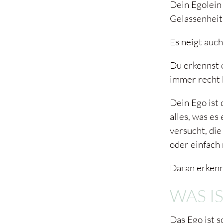
Dein Egolein 
Gelassenheit
Es neigt auch
Du erkennst e
immer recht 
Dein Ego ist 
alles, was es
versucht, di
oder einfach
Daran erkenn
WAS I
Das Ego ist s