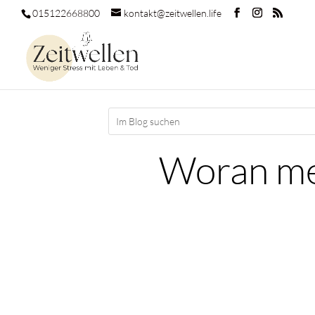
015122668800
kontakt@zeitwellen.life
Woran mer