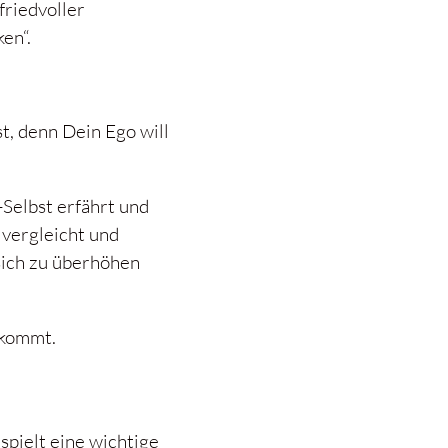
friedvoller
en“.
st, denn Dein Ego will
-Selbst erfährt und
 vergleicht und
sich zu überhöhen
 kommt.
 spielt eine wichtige