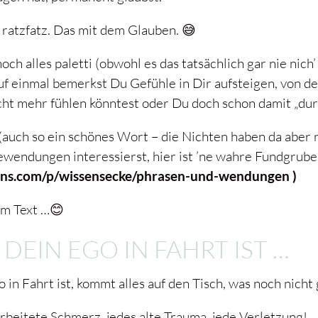
 ratzfatz. Das mit dem Glauben. 😅
ch alles paletti (obwohl es das tatsächlich gar nie nich’
uf einmal bemerkst Du Gefühle in Dir aufsteigen, von d
cht mehr fühlen könntest oder Du doch schon damit „dur
 (auch so ein schönes Wort – die Nichten haben da aber n
ewendungen interessierst, hier ist ’ne wahre Fundgrube
pons.com/p/wissensecke/phrasen-und-wendungen )
im Text …😊
DEIN EGO IN FAHRT IST …
in Fahrt ist, kommt alles auf den Tisch, was noch nicht g
rbeitete Schmerz, jedes alte Trauma, jede Verletzung!