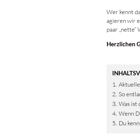
Wer kennt das
agieren wir 
paar „nette“
Herzlichen 
INHALTSV
1.
Aktuelle
2.
So entla
3.
Was ist 
4.
Wenn Dei
5.
Du kenns