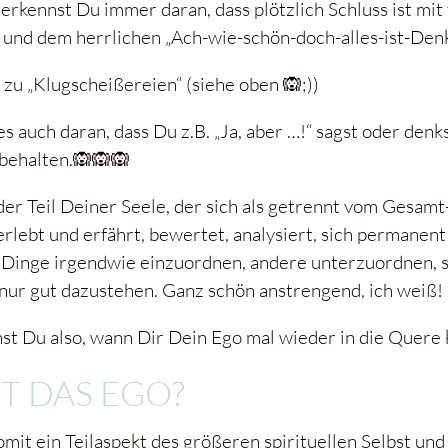
erkennst Du immer daran, dass plötzlich Schluss ist mit 
 und dem herrlichen „Ach-wie-schön-doch-alles-ist-Denk
 zu „Klugscheißereien“ (siehe oben 🙉;))
s auch daran, dass Du z.B. „Ja, aber …!“ sagst oder denk
behalten.🙉🙉🙉
der Teil Deiner Seele, der sich als getrennt vom Gesamt
 erlebt und erfährt, bewertet, analysiert, sich permanent
e Dinge irgendwie einzuordnen, andere unterzuordnen, 
 nur gut dazustehen. Ganz schön anstrengend, ich weiß!
st Du also, wann Dir Dein Ego mal wieder in die Quere
ST DAS EGO?
omit ein Teilaspekt des größeren spirituellen Selbst und