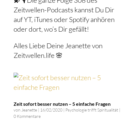
💫 🎙️ Die ganze Folge 308 des
Zeitwellen-Podcasts kannst Du Dir
auf YT, iTunes oder Spotify anhören
oder dort, wo’s Dir gefällt!
Alles Liebe Deine Jeanette von
Zeitwellen.life 🌸
Zeit sofort besser nutzen – 5 einfache Fragen
von
Jeanette
|
16/02/2020
|
Psychologie trifft Spiritualität
|
0 Kommentare